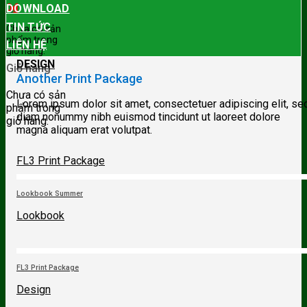
0
₫
DOWNLOAD
TIN TỨC
Chưa có sản
phẩm trong
LIÊN HỆ
giỏ hàng.
DESIGN
Giỏ hàng
Another Print Package
Chưa có sản
Lorem ipsum dolor sit amet, consectetuer adipiscing elit, se
phẩm trong
diam nonummy nibh euismod tincidunt ut laoreet dolore
giỏ hàng.
magna aliquam erat volutpat.
FL3 Print Package
Lookbook Summer
Lookbook
FL3 Print Package
Design