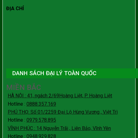
ĐỊA CHỈ
DANH SÁCH ĐẠI LÝ TOÀN QUỐC
MIỀN BẮC
HÀ NỘI : 41, ngách 2/69Hoàng Liệt, P. Hoàng Liệt
Hotline :
0888.357.169
PHÚ THỌ: Số 01/2259 Đại Lộ Hùng Vương , Việt Trì
Hotline :
0979.578.895
VĨNH PHÚC : 14 Nguyễn Trãi , Liên Bảo, Vĩnh Yên
Hotline :
0948.929.828