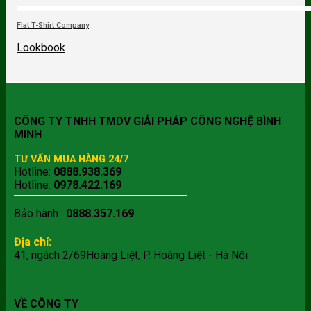
Flat T-Shirt Company
Lookbook
CÔNG TY TNHH TMDV GIẢI PHÁP CÔNG NGHỆ BÌNH
MINH
TƯ VẤN MUA HÀNG 24/7
Hotline:
0888.938.369
Hotline:
0978.422.169
Bảo hành :
0888.357.169
Địa chỉ:
41, ngách 2/69Hoàng Liệt, P. Hoàng Liệt - Hà Nội
VỀ CÔNG TY