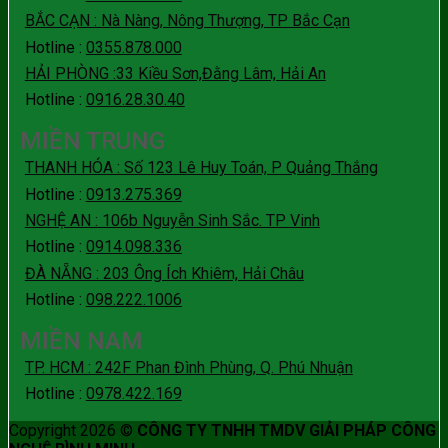
BẮC CẠN : Nà Nàng, Nông Thượng, TP Bắc Cạn
Hotline :
0355.878.000
HẢI PHÒNG :33 Kiều Sơn,Đằng Lâm, Hải An
Hotline :
0916.28.30.40
MIỀN TRUNG
THANH HÓA : Số 123 Lê Huy Toán, P Quảng Thắng
Hotline :
0913.275.369
NGHỆ AN : 106b Nguyễn Sinh Sắc. TP Vinh
Hotline :
0914.098.336
ĐÀ NẴNG : 203 Ông Ích Khiêm, Hải Châu
Hotline :
098.222.1006
MIỀN NAM
TP. HCM : 242F Phan Đình Phùng, Q. Phú Nhuận
Hotline :
0978.422.169
Copyright 2026 ©
CÔNG TY TNHH TMDV GIẢI PHÁP CÔNG