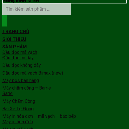
NGHỆ BÌNH MINH
TRANG CHỦ
GIỚI THIỆU
SẢN PHẨM
Đầu đọc mã vạch
Đầu đọc có dây
Đầu đọc không dây
Đầu đọc mã vạch Bimax (new)
Máy pos bán hàng
Máy chấm công – Barrie
Barie
Máy Chấm Công
Bãi Xe Tự Động
Máy in hóa đơn – mã vạch – báo bếp
Máy in hóa đơn