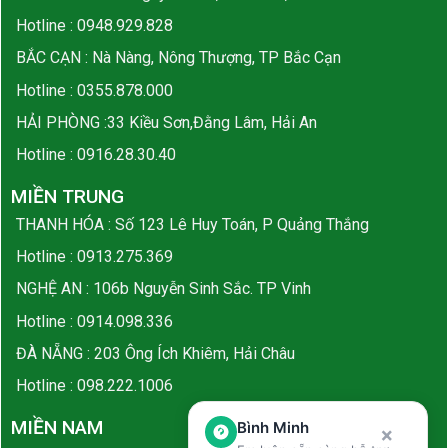
Hotline :
0948.929.828
BẮC CẠN : Nà Nàng, Nông Thượng, TP Bắc Cạn
Hotline :
0355.878.000
HẢI PHÒNG :33 Kiều Sơn,Đằng Lâm, Hải An
Hotline :
0916.28.30.40
MIỀN TRUNG
THANH HÓA : Số 123 Lê Huy Toán, P Quảng Thắng
Hotline :
0913.275.369
NGHỆ AN : 106b Nguyễn Sinh Sắc. TP Vinh
Hotline :
0914.098.336
ĐÀ NẴNG : 203 Ông Ích Khiêm, Hải Châu
Hotline :
098.222.1006
MIỀN NAM
Bình Minh
×