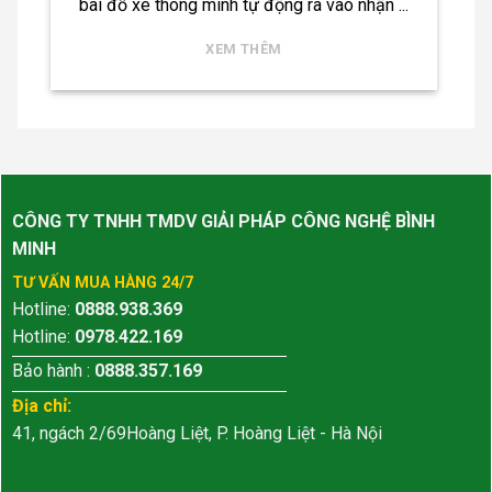
bãi đỗ xe thông minh tự động ra vào nhận ...
XEM THÊM
CÔNG TY TNHH TMDV GIẢI PHÁP CÔNG NGHỆ BÌNH
MINH
TƯ VẤN MUA HÀNG 24/7
Hotline:
0888.938.369
Hotline:
0978.422.169
Bảo hành :
0888.357.169
Địa chỉ:
41, ngách 2/69Hoàng Liệt, P. Hoàng Liệt - Hà Nội