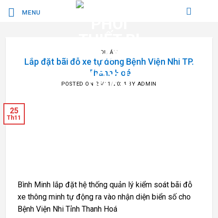
Bỏ
MENU
qua
nội
dung
DỰ ÁN
Lắp đặt bãi đỗ xe tự động Bệnh Viện Nhi TP.
Thanh Hoá
POSTED ON
25/11/2024
BY
ADMIN
25
Th11
Bình Minh lắp đặt hệ thống quản lý kiểm soát bãi đỗ
xe thông minh tự động ra vào nhận diện biển số cho
Bệnh Viện Nhi Tỉnh Thanh Hoá