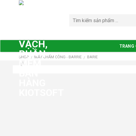
Bỏ
qua
nội
dung
TRANG
SHOP
MÁY CHẤM CÔNG - BARRIE
BARIE
/
/