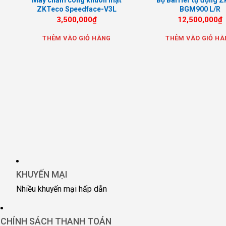
Máy chấm công khuôn mặt
Bộ Barrier tự động Z
ZKTeco Speedface-V3L
BGM900 L/R
3,500,000
₫
12,500,000
₫
THÊM VÀO GIỎ HÀNG
THÊM VÀO GIỎ HÀ
KHUYẾN MẠI
Nhiều khuyến mại hấp dẫn
CHÍNH SÁCH THANH TOÁN