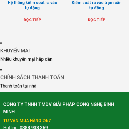
Hệ thống kiểm soát ra vào
Kiểm soát ra vào trạm cân
tự động
tự động
ĐỌC TIẾP
ĐỌC TIẾP
KHUYẾN MẠI
Nhiều khuyến mại hấp dẫn
CHÍNH SÁCH THANH TOÁN
Thanh toán tại nhà
CÔNG TY TNHH TMDV GIẢI PHÁP CÔNG NGHỆ BÌNH
MINH
TƯ VẤN MUA HÀNG 24/7
Hotline:
0888.938.369