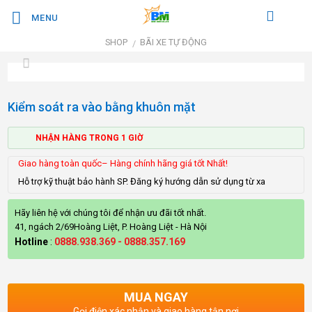
Bỏ
MENU
qua
nội
SHOP
BÃI XE TỰ ĐỘNG
/
dung
Kiểm soát ra vào bằng khuôn mặt
NHẬN HÀNG TRONG 1 GIỜ
Giao hàng toàn quốc– Hàng chính hãng giá tốt Nhất!
Hỗ trợ kỹ thuật bảo hành SP. Đăng ký hướng dẫn sử dụng từ xa
Hãy liên hệ với chúng tôi để nhận ưu đãi tốt nhất.
41, ngách 2/69Hoàng Liệt, P. Hoàng Liệt - Hà Nội
Hotline
:
0888.938.369
-
0888.357.169
MUA NGAY
Gọi điện xác nhận và giao hàng tận nơi