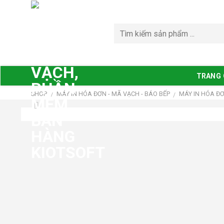
Bỏ
qua
nội
dung
TRANG
SHOP
MÁY IN HÓA ĐƠN - MÃ VẠCH - BÁO BẾP
MÁY IN HÓA Đ
/
/