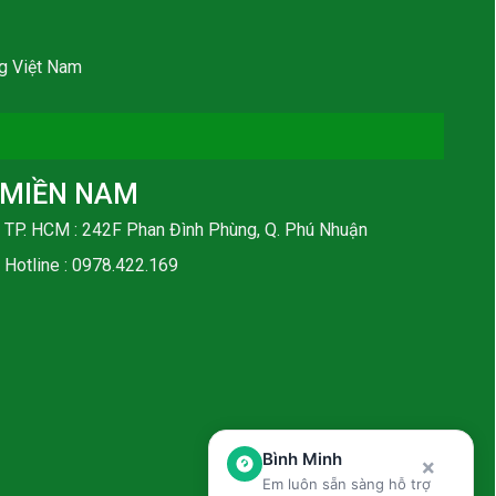
g Việt Nam
MIỀN NAM
TP. HCM : 242F Phan Đình Phùng, Q. Phú Nhuận
Hotline :
0978.422.169
Bình Minh
×
Em luôn sẵn sàng hỗ trợ