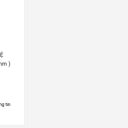
Ệ
mm )
ng tin