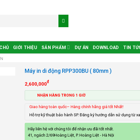
 CHỦ
GIỚI THIỆU
SẢN PHẨM
DỰ ÁN
DOWNLOAD
TIN TỨ
ƠN
Máy in di động RPP300BU ( 80mm )
₫
2,600,000
NHẬN HÀNG TRONG 1 GIỜ
Giao hàng toàn quốc– Hàng chính hãng giá tốt Nhất!
Hỗ trợ kỹ thuật bảo hành SP. Đăng ký hướng dẫn sử dụng từ x
Hãy liên hệ với chúng tôi để nhận ưu đãi tốt nhất.
41, ngách 2/69Hoàng Liệt, P. Hoàng Liệt - Hà Nội