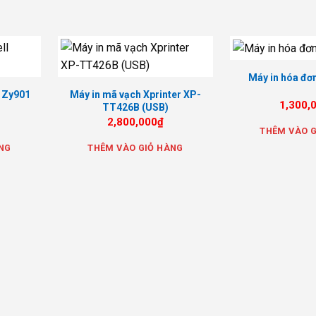
Máy in hóa đơ
l Zy901
Máy in mã vạch Xprinter XP-
1,300,
TT426B (USB)
2,800,000
₫
THÊM VÀO G
NG
THÊM VÀO GIỎ HÀNG