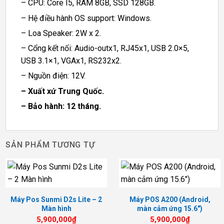
– CPU: Core I5, RAM 8GB, SSD 128GB.
– Hệ điều hành OS support: Windows.
– Loa Speaker: 2W x 2.
– Cổng kết nối: Audio-outx1, RJ45x1, USB 2.0×5,
USB 3.1×1, VGAx1, RS232x2.
– Nguồn điện: 12V.
– Xuất xứ Trung Quốc.
– Bảo hành: 12 tháng.
SẢN PHẨM TƯƠNG TỰ
Máy Pos Sunmi D2s Lite – 2
Máy POS A200 (Android,
Màn hình
màn cảm ứng 15.6″)
5,900,000
₫
5,900,000
₫