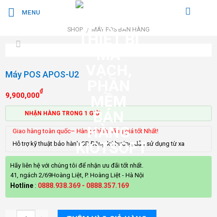
Bỏ
MENU
qua
nội
SHOP
MÁY POS BÁN HÀNG
/
dung
Máy POS APOS-U2
₫
9,900,000
NHẬN HÀNG TRONG 1 GIỜ
Giao hàng toàn quốc– Hàng chính hãng giá tốt Nhất!
Hỗ trợ kỹ thuật bảo hành SP. Đăng ký hướng dẫn sử dụng từ xa
Hãy liên hệ với chúng tôi để nhận ưu đãi tốt nhất.
41, ngách 2/69Hoàng Liệt, P. Hoàng Liệt - Hà Nội
Hotline
:
0888.938.369
-
0888.357.169