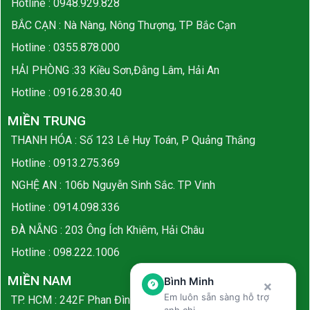
Hotline :
0948.929.828
BẮC CẠN : Nà Nàng, Nông Thượng, TP Bắc Cạn
Hotline :
0355.878.000
HẢI PHÒNG :33 Kiều Sơn,Đằng Lâm, Hải An
Hotline :
0916.28.30.40
MIỀN TRUNG
THANH HÓA : Số 123 Lê Huy Toán, P Quảng Thắng
Hotline :
0913.275.369
NGHỆ AN : 106b Nguyễn Sinh Sắc. TP Vinh
Hotline :
0914.098.336
ĐÀ NẴNG : 203 Ông Ích Khiêm, Hải Châu
Hotline :
098.222.1006
MIỀN NAM
Bình Minh
×
Em luôn sẵn sàng hỗ trợ
TP. HCM : 242F Phan Đình Phùng, Q. Phú Nhuận