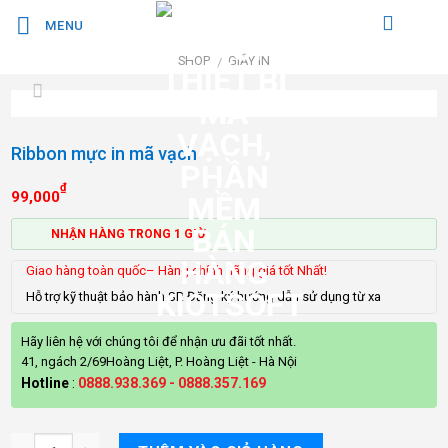
Bỏ
MENU
qua
nội
SHOP
GIẤY IN
/
dung
Ribbon mực in mã vạch
₫
99,000
NHẬN HÀNG TRONG 1 GIỜ
Giao hàng toàn quốc– Hàng chính hãng giá tốt Nhất!
Hỗ trợ kỹ thuật bảo hành SP. Đăng ký hướng dẫn sử dụng từ xa
Hãy liên hệ với chúng tôi để nhận ưu đãi tốt nhất.
41, ngách 2/69Hoàng Liệt, P. Hoàng Liệt - Hà Nội
Hotline
:
0888.938.369
-
0888.357.169