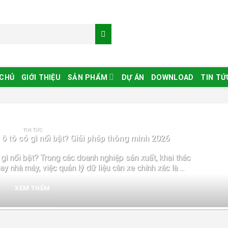
 CHỦ
GIỚI THIỆU
SẢN PHẨM
DỰ ÁN
DOWNLOAD
TIN TỨ
TIN TỨC
 tô có gì nổi bật? Giải pháp thông minh 2026
gì nổi bật? Trong các doanh nghiệp sản xuất, khai thác
y nhà máy, việc quản lý dữ liệu cân xe chính xác là ...
XEM THÊM