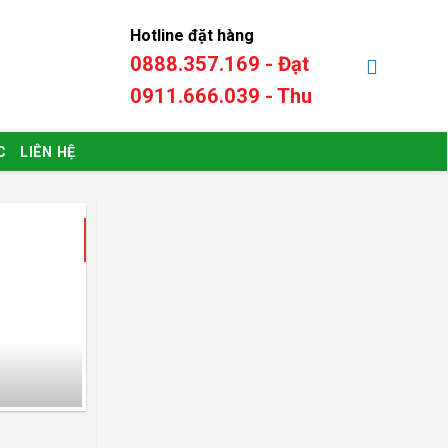
Hotline đặt hàng
0888.357.169 - Đạt
0
₫
0911.666.039 - Thu
C
LIÊN HỆ
16
Th7
Phần mềm bán hà
Kinh doanh Karaoke đòi hỏi vi
uống đến doanh thu và nhân 