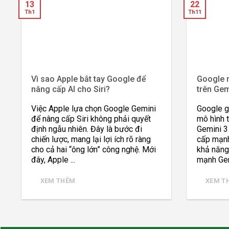
13
22
Th1
Th11
Vì sao Apple bắt tay Google để
Google 
nâng cấp AI cho Siri?
trên Gem
Việc Apple lựa chọn Google Gemini
Google g
để nâng cấp Siri không phải quyết
mô hình 
định ngẫu nhiên. Đây là bước đi
Gemini 3
chiến lược, mang lại lợi ích rõ ràng
cấp mạnh
cho cả hai “ông lớn” công nghệ. Mới
khả năng
đây, Apple ...
mạnh Gemi
XEM THÊM
XEM T