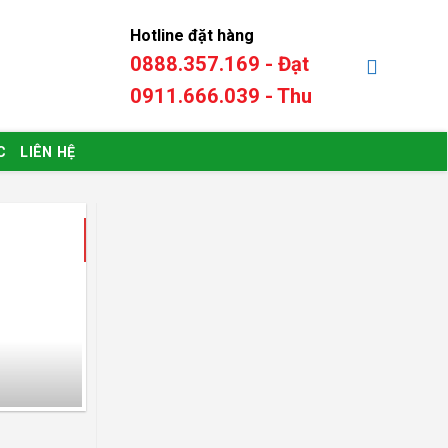
Hotline đặt hàng
0888.357.169 - Đạt
0
₫
0911.666.039 - Thu
C
LIÊN HỆ
16
Th7
Phần mềm bán hà
Kinh doanh Karaoke đòi hỏi vi
uống đến doanh thu và nhân 