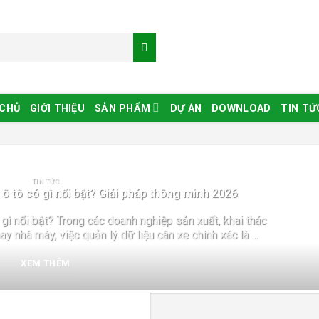
 CHỦ
GIỚI THIỆU
SẢN PHẨM
DỰ ÁN
DOWNLOAD
TIN TỨ
TIN TỨC
 tô có gì nổi bật? Giải pháp thông minh 2026
gì nổi bật? Trong các doanh nghiệp sản xuất, khai thác
y nhà máy, việc quản lý dữ liệu cân xe chính xác là ...
XEM THÊM