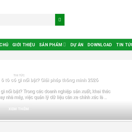
 CHỦ
GIỚI THIỆU
SẢN PHẨM
DỰ ÁN
DOWNLOAD
TIN TỨ
TIN TỨC
 tô có gì nổi bật? Giải pháp thông minh 2026
gì nổi bật? Trong các doanh nghiệp sản xuất, khai thác
y nhà máy, việc quản lý dữ liệu cân xe chính xác là ...
XEM THÊM