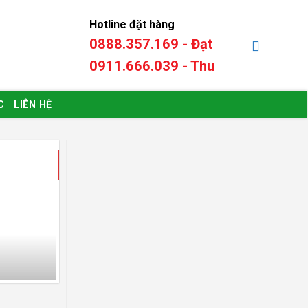
Hotline đặt hàng
0888.357.169 - Đạt
0
₫
0911.666.039 - Thu
C
LIÊN HỆ
16
Th7
Phần mềm bán hà
Kinh doanh Karaoke đòi hỏi vi
uống đến doanh thu và nhân 