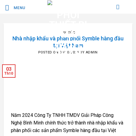
Bỏ
MENU
qua
nội
dung
TIN TỨC
Nhà nhập khẩu và phân phối Symble hàng đầu
tại Việt Nam
POSTED ON
03/10/2024
BY
ADMIN
03
Th10
Năm 2024 Công Ty TNHH TMDV Giải Pháp Công
Nghệ Bình Minh chính thức trở thành nhà nhập khẩu và
phân phối các sản phẩm Symble hàng đầu tại Việt