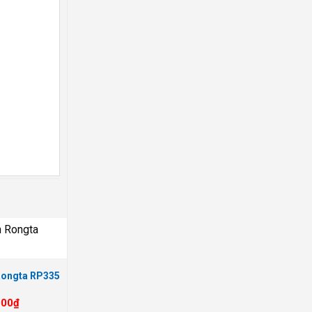
Rongta RP335
000
₫