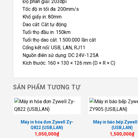
Độ phân giải: 203dpi
Tốc độ in tối đa: 200mm/s
Khổ giấy in: 80mm
Dao cắt: Cắt tự động
Tuổi thọ đầu in: 150km
Tuổi thọ dao cắt: 1.500.000 lần cắt
Cổng kết nối: USB, LAN, RJ11
Nguồn điên sử dụng: DC 24V-1.25A
Kích thước: 160 × 130 × 126 mm (D × R × C)
SẢN PHẨM TƯƠNG TỰ
Máy in hóa đơn Zywell Zy-
Máy in báo bếp Zywel
Q822 (USB,LAN)
(USB,LAN)
1,050,000
₫
1,500,000
₫