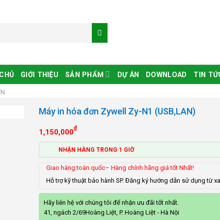
 CHỦ
GIỚI THIỆU
SẢN PHẨM
DỰ ÁN
DOWNLOAD
TIN TỨ
ƠN
Máy in hóa đơn Zywell Zy-N1 (USB,LAN)
₫
1,150,000
NHẬN HÀNG TRONG 1 GIỜ
Giao hàng toàn quốc– Hàng chính hãng giá tốt Nhất!
Hỗ trợ kỹ thuật bảo hành SP. Đăng ký hướng dẫn sử dụng từ x
Hãy liên hệ với chúng tôi để nhận ưu đãi tốt nhất.
41, ngách 2/69Hoàng Liệt, P. Hoàng Liệt - Hà Nội