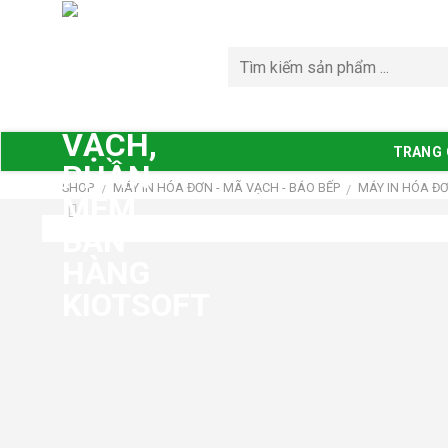
Bỏ
qua
nội
dung
TRANG
SHOP
MÁY IN HÓA ĐƠN - MÃ VẠCH - BÁO BẾP
MÁY IN HÓA Đ
/
/