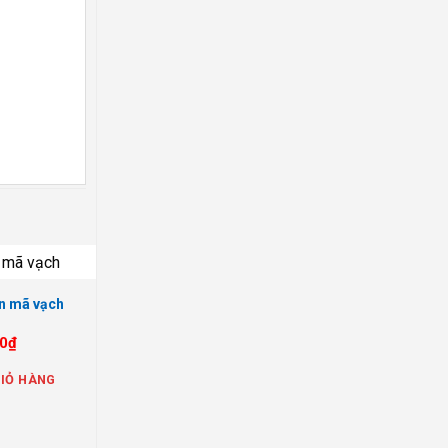
n mã vạch
0
₫
IỎ HÀNG