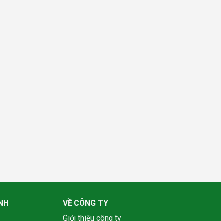
NH
VỀ CÔNG TY
Giới thiệu công ty