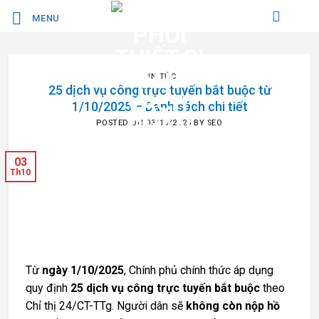
Bỏ
MENU
qua
nội
dung
TIN TỨC
25 dịch vụ công trực tuyến bắt buộc từ
1/10/2025 – Danh sách chi tiết
POSTED ON
03/10/2025
BY
SEO
03
Th10
Từ
ngày 1/10/2025
, Chính phủ chính thức áp dụng
quy định
25 dịch vụ công trực tuyến bắt buộc
theo
Chỉ thị 24/CT-TTg. Người dân sẽ
không còn nộp hồ