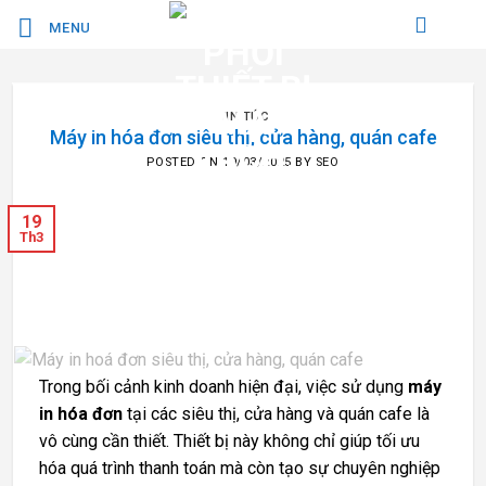
Bỏ
MENU
qua
nội
dung
TIN TỨC
Máy in hóa đơn siêu thị, cửa hàng, quán cafe
POSTED ON
19/03/2025
BY
SEO
19
Th3
Trong bối cảnh kinh doanh hiện đại, việc sử dụng
máy
in hóa đơn
tại các siêu thị, cửa hàng và quán cafe là
vô cùng cần thiết. Thiết bị này không chỉ giúp tối ưu
hóa quá trình thanh toán mà còn tạo sự chuyên nghiệp