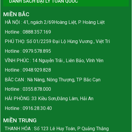
DANH SÁCH ĐẠI LÝ TOÀN QUỐC
MIỀN BẮC
HÀ NỘI : 41, ngách 2/69Hoàng Liệt, P. Hoàng Liệt
Hotline :
0888.357.169
PHÚ THỌ: Số 01/2259 Đại Lộ Hùng Vương , Việt Trì
Hotline :
0979.578.895
VĨNH PHÚC : 14 Nguyễn Trãi , Liên Bảo, Vĩnh Yên
Hotline :
0948.929.828
BẮC CẠN : Nà Nàng, Nông Thượng, TP Bắc Cạn
Hotline :
0355.878.000
HẢI PHÒNG :33 Kiều Sơn,Đằng Lâm, Hải An
Hotline :
0916.28.30.40
MIỀN TRUNG
THANH HÓA : Số 123 Lê Huy Toán, P Quảng Thắng