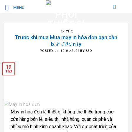
Bỏ
MENU
qua
nội
dung
TIN TỨC
Trước khi mua Mua máy in hóa đơn bạn cần
biết điều này
POSTED ON
19/03/2025
BY
SEO
19
Th3
Máy in hóa đơn là thiết bị không thể thiếu trong các
cửa hàng bán lẻ, siêu thị, nhà hàng, quán cà phê và
nhiều mô hình kinh doanh khác. Với sự phát triển của