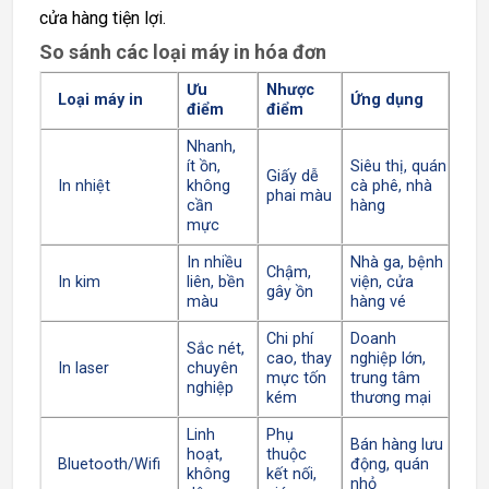
cửa hàng tiện lợi.
So sánh các loại máy in hóa đơn
Ưu
Nhược
Loại máy in
Ứng dụng
điểm
điểm
Nhanh,
ít ồn,
Siêu thị, quán
Giấy dễ
In nhiệt
không
cà phê, nhà
phai màu
cần
hàng
mực
In nhiều
Nhà ga, bệnh
Chậm,
In kim
liên, bền
viện, cửa
gây ồn
màu
hàng vé
Chi phí
Doanh
Sắc nét,
cao, thay
nghiệp lớn,
In laser
chuyên
mực tốn
trung tâm
nghiệp
kém
thương mại
Linh
Phụ
Bán hàng lưu
hoạt,
thuộc
Bluetooth/Wifi
động, quán
không
kết nối,
nhỏ