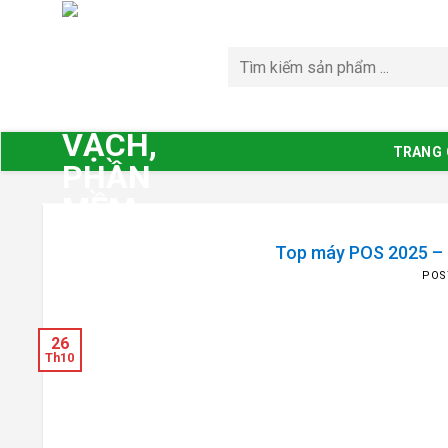
Bỏ
qua
nội
dung
TRANG
Top máy POS 2025 – G
POS
26
Th10