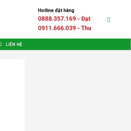
Hotline đặt hàng
0888.357.169 - Đạt
0
₫
0911.666.039 - Thu
C
LIÊN HỆ