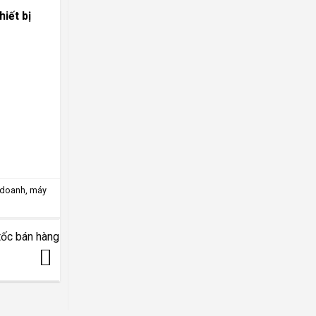
iết bị
 doanh
,
máy
tốc bán hàng