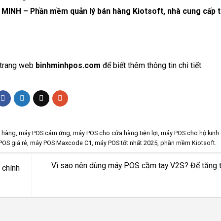
H – Phần mềm quản lý bán hàng Kiotsoft, nhà cung cấp th
o trang web
binhminhpos.com
để biết thêm thông tin chi tiết.
 hàng
,
máy POS cảm ứng
,
máy POS cho cửa hàng tiện lợi
,
máy POS cho hộ kinh
OS giá rẻ
,
máy POS Maxcode C1
,
máy POS tốt nhất 2025
,
phần mềm Kiotsoft
.
Vì sao nên dùng máy POS cầm tay V2S? Để tăng 
 chính