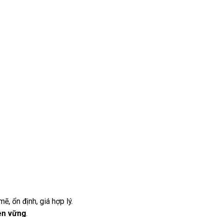
, ổn định, giá hợp lý.
bền vững
.