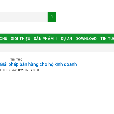
 CHỦ
GIỚI THIỆU
SẢN PHẨM
DỰ ÁN
DOWNLOAD
TIN TỨ
TIN TỨC
iải pháp bán hàng cho hộ kinh doanh
TED ON
26/10/2025
BY
SEO