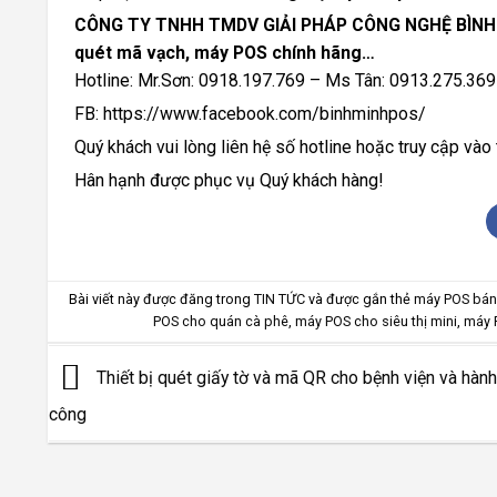
CÔNG TY TNHH TMDV GIẢI PHÁP CÔNG NGHỆ BÌNH MIN
quét mã vạch, máy POS chính hãng…
Hotline: Mr.Sơn: 0918.197.769 – Ms Tân: 0913.275.369
FB: https://www.facebook.com/binhminhpos/
Quý khách vui lòng liên hệ số hotline hoặc truy cập và
Hân hạnh được phục vụ Quý khách hàng!
Bài viết này được đăng trong
TIN TỨC
và được gắn thẻ
máy POS bán
POS cho quán cà phê
,
máy POS cho siêu thị mini
,
máy P
Thiết bị quét giấy tờ và mã QR cho bệnh viện và hành
công